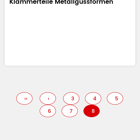
Klammerteile Metallgussformen
‹‹
‹
3
4
5
6
7
8