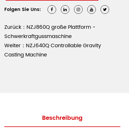
Lebensdauer
Folgen Sie Uns:
Eines der hervorstehenden Merkmale der
hitzebeständigen dauerhaften
Zurück：NZJ860Q große Plattform -
Schwerkraftgussmaschine ist die robuste und
Schwerkraftgussmaschine
belastbare Konstruktion. Aus hochwertige
Weiter：NZJ640Q Controllable Gravity
Materialien besteht es, dass es besonderen
Casting Machine
Temperaturen und hohen Arbeitsbelastungen
standhalten kann. Damit ist es ideal für
Branchen, die unter harten Bedingungen eine
konsistente Leistung erfordern. Die Maschine ist
so konstruiert, dass sie die Notwendigkeit einer
häufigen Wartung verringert und die
Gesamtproduktivität verbessert.
Beschreibung
Hervorragender Wärmewiderstand