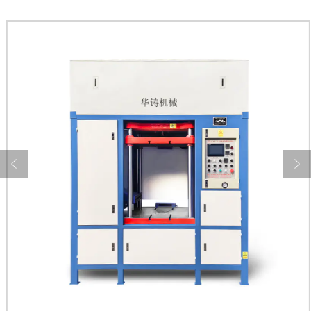
dass sie jederzeit sicher funktioniert.
Die hitzebeständige langlebige Greppmaschine
für Schwerkraft bietet spezielle Leistung,
Haltbarkeit und Effizienz für Branchen, die
hochwertige Gusslösungen erfordern. Die
hitzebeständigen Eigenschaften,
Präzisionsfunktionen und benutzerfreundliche
Funktionen machen es ideal für Unternehmen,
ihre Produktionsprozesse zu optimieren.