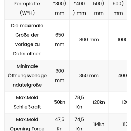
der Qualität des Endprodukts ist.
Formplatte
*300)
*400
500)
600)
Präzision und Genauigkeit beim Casting
(W*H)
mm
) mm
mm
mm
Genauigkeit ist für das Schwerkraftguss von
Die maximale
wesentlicher Bedeutung, und diese Maschine
Größe der
650
800 mm
1000
zeichnet sich aus der Herstellung
Vorlage zu
mm
hochpräzierender Komponenten aus. Die
Datei öffnen
hitzebeständige dauerhafte
Minimale
Schwerkraftgussmaschine sorgt für eine
300
Öffnungsvorlage
350 mm
400
gleichmäßige Füllung von Formen, was zu
mm
ndateigröße
Komponenten mit konsistenten Abmessungen
und feinen Details führt.
Max.Mold
78,5
50kn
120kn
120
Benutzerfreundlicher Betrieb
Schließkraft
Kn
Die hitzebeständige dauerhafte Greppmaschine
Max.Mold
47,5
74,5
114kn
110
für Schwerkraft wurde mühelos ausgelegt. Mit
Opening Force
Kn
Kn