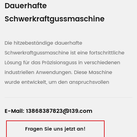
Dauerhafte
Schwerkraftgussmaschine
Die hitzebeständige dauerhafte
Schwerkraftgussmaschine ist eine fortschrittliche
Lösung für das Präzisionsguss in verschiedenen
industriellen Anwendungen. Diese Maschine
wurde entwickelt, um den anspruchsvollen
Anforderungen an Hochleistungs-
Produktionsumgebungen zu erfüllen, und bietet
E-Mail: 13868387823@139.com
individuelle Fälle von Haltbarkeit, Zuverlässigkeit
und Effizienz.
Fragen Sie uns jetzt an!
Robuste Konstruktion für eine verlängerte