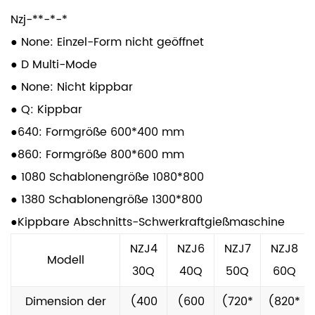
Die hitzebeständige langlebige Greppmaschine
Nzj-**-*-*
für Schwerkraft ist speziell für die Umgebung mit
● None: Einzel-Form nicht geöffnet
hohen Temperaturen ausgelegt, um
● D Multi-Mode
sicherzustellen, dass sie auch bei längerer
● None: Nicht kippbar
Verwendung zuverlässig funktioniert. Das
● Q: Kippbar
fortschrittliche Kühlsystem und die
●640: Formgröße 600*400 mm
wärmeresistenten Komponenten ermöglichen es
●860: Formgröße 800*600 mm
der Maschine, auch unter intensiven
● 1080 Schablonengröße 1080*800
Betriebsbedingungen eine stabile Leistung
● 1380 Schablonengröße 1300*800
aufrechtzuerhalten. Diese Funktion ist für
●Kippbare Abschnitts-Schwerkraftgießmaschine
Branchen wie Luft- und Raumfahrt, Automobil-
NZJ4
NZJ6
NZJ7
NZJ8
und Metallbearbeitung von entscheidender
Modell
30Q
40Q
50Q
60Q
Bedeutung, bei denen die Temperaturregelung
der Form ein Schlüsselfaktor für die Sicherstellung
Dimension der
(400
(600
(720*
(820*