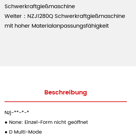
was das Risiko von Lufttaschen und Mängel
Schwerkraftgießmaschine
erheblich verringert. Dieser am Schwerkraft
Weiter：NZJ1280Q Schwerkraftgießmaschine
gefütterte Ansatz ermöglicht einen kontrollierten
mit hoher Materialanpassungsfähigkeit
und reibungslosen Gussprozess, der zu qualitativ
hochwertigen Produkten führt.
Verbesserte Produktivität
Die horizontale Abschiedsgasgussmaschine
entwickelt, um die Zykluszeiten zu verkürzen, kann
die Produktivität von Gießereien erheblich
erhöhen. Durch die Anbieten von schnellen
Beschreibung
Einrichtungszeiten, einfachen Betrieb und sehr
geringe Ausfallzeiten hilft diese Maschine den
Nzj-**-*-*
Herstellern, die kontinuierliche Produktion
● None: Einzel-Form nicht geöffnet
aufrechtzuerhalten und die Arbeitskosten zu
● D Multi-Mode