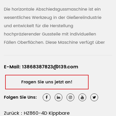
Die horizontale Abschiedsgussmaschine ist ein
wesentliches Werkzeug in der Gießereiindustrie
und entwickelt für die Herstellung
hochpräzierender Gussteile mit individuellen
Fällen Oberflächen. Diese Maschine verfügt über
ein horizontales Abschiedsdesign, das den
Formfüllungsprozess optimiert und effiziente und
E-Mail: 13868387823@139.com
konsistente Ergebnisse sicherstellt.
Schlüsselmerkmale der horizontalen
Fragen Sie uns jetzt an!
Abschiedsgravitationsgussmaschine
Effizienter Formenfüllungsprozess
Folgen Sie Uns:
Das horizontale Teilungssystem stellt sicher, dass
der Schimmelpilzhöhle gleichmäßig gefüllt ist,
Zurück：HZ860-4D Kippbare