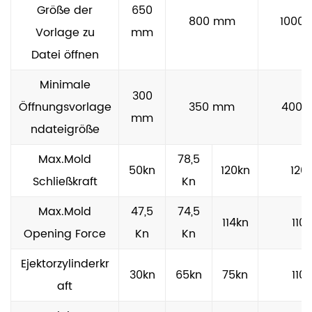
ist die Fähigkeit, Gussteile mit individuellen Fällen
Größe der
650
800 mm
1000
zu produzieren. Das hohe Präzisionsniveau, das
Vorlage zu
mm
während des Casting -Prozesses erreicht wird,
Datei öffnen
stellt sicher, dass das Endprodukt strengen
Minimale
Qualitätsstandards entspricht und für Branchen
300
Öffnungsvorlage
350 mm
400
geeignet ist, in denen sich die Zuverlässigkeit
mm
ndateigröße
befindet.
Haltbarkeit und Zuverlässigkeit
Max.Mold
78,5
50kn
120kn
120
Die mit robuste Materialien gebaute horizontale
Schließkraft
Kn
Abschiedsgasgussmaschine ist so konzipiert,
Max.Mold
47,5
74,5
114kn
110
dass sie den harten Bedingungen des
Opening Force
Kn
Kn
kontinuierlichen Betriebs standhalten. Die
Ejektorzylinderkr
langlebige Konstruktion sorgt für eine langfristige
30kn
65kn
75kn
110
aft
Zuverlässigkeit und macht es zu einer soliden