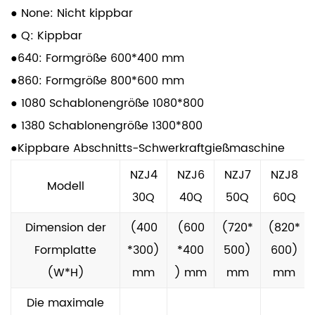
senken und die Output -Effizienz zu erhöhen.
● None: Nicht kippbar
Vielseitige Anwendungen
● Q: Kippbar
Diese Gussmaschine ist ideal für die Herstellung
●640: Formgröße 600*400 mm
einer Vielzahl von Produkten, einschließlich
●860: Formgröße 800*600 mm
Automobilteilen, Industriekomponenten und
● 1080 Schablonengröße 1080*800
Maschinenarmaturen. Seine Vielseitigkeit macht
● 1380 Schablonengröße 1300*800
es zu einem wertvollen Vorteil für Unternehmen in
●Kippbare Abschnitts-Schwerkraftgießmaschine
verschiedenen Sektoren, sodass sie ihre
NZJ4
NZJ6
NZJ7
NZJ8
Produktangebote diversifizieren und die
Modell
30Q
40Q
50Q
60Q
Anforderungen eines sich schnell verändernden
Marktes erfüllen können.
Dimension der
(400
(600
(720*
(820*
Hohe Präzision und Qualität
Formplatte
*300)
*400
500)
600)
Eines der hervorstehenden Merkmale der
(W*H)
mm
) mm
mm
mm
horizontalen Abschiedsgravitationsgussmaschine
Die maximale