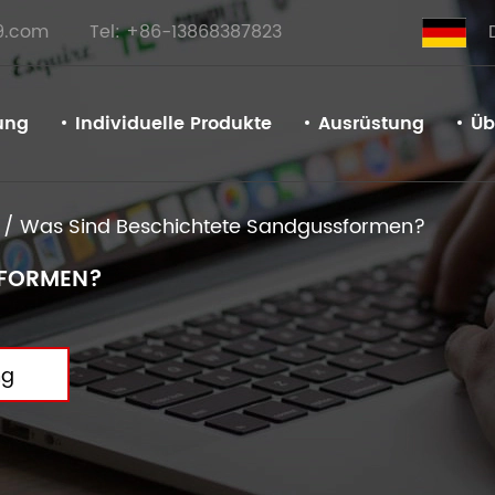
9.com
Tel: +86-13868387823
ung
Individuelle Produkte
Ausrüstung
Üb
/
Was Sind Beschichtete Sandgussformen?
SFORMEN?
ng