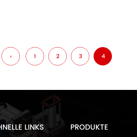
‹
1
2
3
4
NELLE LINKS
PRODUKTE