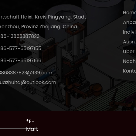
Hom
rtschaft Haixi, Kreis Pingyang, Stadt
Anpa
enzhou, Provinz Zhejiang, China
Indiv
86-13868387823
Ausr
86-577-65197155
Über
86-577-65197166
Nachr
Kont
3868387823@139.com
uazhultd@outlook.com
*E-
Mail: