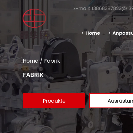
E-mail: 13868387823@13
Home
Anpass
Home
/
Fabrik
FABRIK
Produkte
Ausrüstu