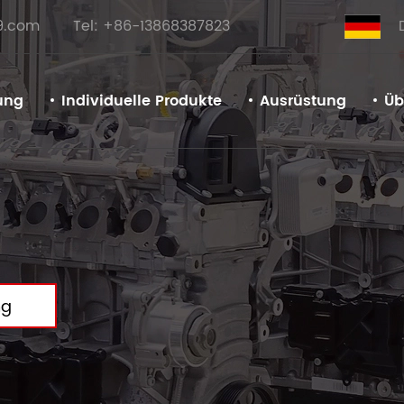
9.com
Tel: +86-13868387823
ung
Individuelle Produkte
Ausrüstung
Üb
ng