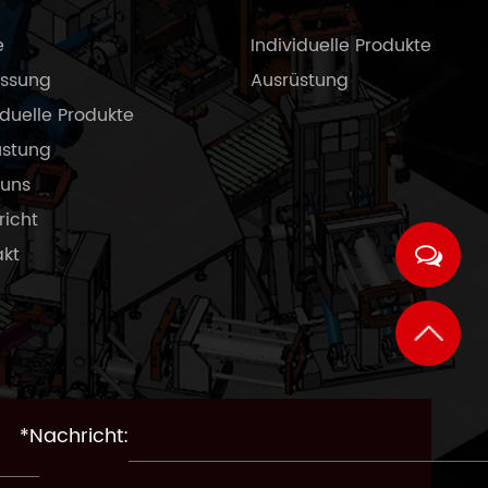
e
Individuelle Produkte
ssung
Ausrüstung
iduelle Produkte
üstung
 uns
icht
akt
*Nachricht: